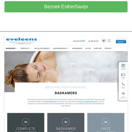
Bezoek EstherSavijn